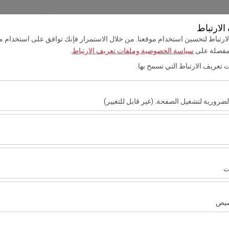
حجزي
تسجيل 
لارتباط
رتباط لتحسين استخدام موقعنا. من خلال الاستمرار فإنك توافق على استخدام مل
 مفصلة على
سياسة الخصوصية وملفات تعريف الارتباط
.
أضنة VIP لتأجير السيارات
خدمة نقل
مطار أضنة لتأجير السيارا
ت تعريف الارتباط التي تسمح بها.
تاريخ الالتقاط والوقت
تاريخ العودة والوقت
ضرورية لتشغيل الصفحة. (غير قابل للتغيير)
09:00
اط هذه ضرورية لعمل الموقع بشكل صحيح، والأمان، وإدارة الجلسات، والوظائف الأ
ارتباط هذه تحليل كيفية استخدام موقعنا (عدد الزوار، الصفحات الأكثر زيارة، سلو
ء الموقع وتحسين تجربة المستخدم بشكل مستمر.
ت
ارتباط هذه عرض إعلانات مخصصة تتناسب مع اهتماماتك وقياس فعالية حملاتنا الإع
صيص
لارتباط هذه لضمان اتساق واستمرارية تجربتك على المنصة من خلال حفظ إعدادا