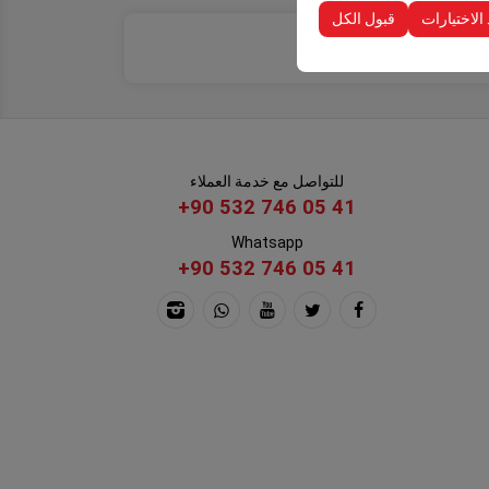
 الاختيارات
قبول الكل
للتواصل مع خدمة العملاء
+90 532 746 05 41
Whatsapp
+90 532 746 05 41