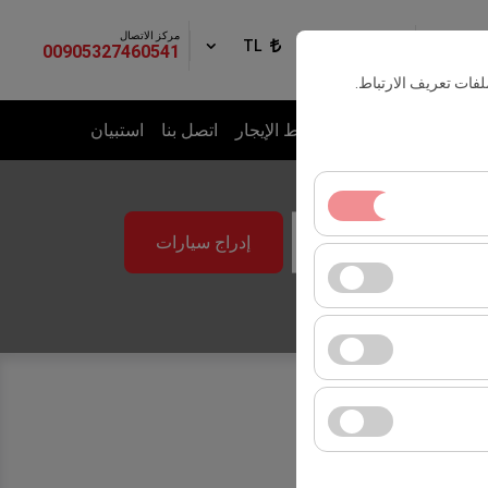
مركز الاتصال
الدخول
TL
AR
00905327460541
فات تعريف الارتباط.
ت
أسطول المركبات
نقاط الإيجار
اتصل بنا
استبيان
إدراج سيارات
09:00
ساسية. لا يمكن تعطيلها.
ك المستخدمين). تُستخدم
لانية (عدد مرات الظهور،
ت واجهة المستخدم،