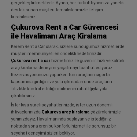
gerçekleştirilmektedir. Ayrıca, her türlü ihtiyacınıza yönelik
destek sunan müşteri temsilcilerimizle iletişim
kurabilirsiniz.
Çukurova Rent a Car Güvencesi
ile Havalimanı Araç Kiralama
Kerem Rent a Car olarak, sizlere sunduğumuz hizmetlerde
müşteri memnuniyeti en öncelikli hedefimizdir.
Çukurova rent a car
hizmetimiz ile güvenilir, hızlı ve kaliteli
araç kiralama deneyimi yaşatmayı taahhüt ediyoruz.
Rezervasyonunuzu yaparken tüm araçların sigorta
kapsamına girdiğini ve yola çıkmadan önce araçların
titizlikle kontrol edildiğini bilmenin rahatlığıyla yola
çıkabilirsiniz.
İster kısa süreli seyahatlerinizde, ister uzun dönemli
ihtiyaçlarınızda
Çukurova araç kiralama
çözümlerimizle
yanınızdayız. Havalimanında başlayan ve istediğiniz
noktada sona eren bu konforlu hizmet ile sorunsuz bir
seyahat deneyimi sizleri bekliyor.