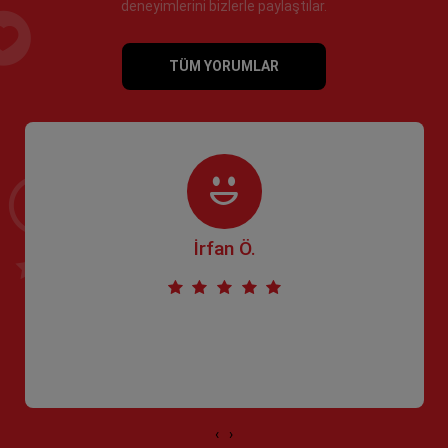
deneyimlerini bizlerle paylaştılar.
TÜM YORUMLAR
İrfan Ö.
‹
›