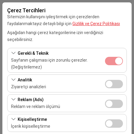
Çerez Tercihleri
Sitemizin kullanışını iyileştirmek için çerezlerden
faydalanmaktayız detaylı bilgi için
Gizlilik ve Çerez Politikası
Aşağıdan hangi çerez kategorilerine izin verdiğinizi
seçebilirsiniz.
Alış Lokasyonu
Gerekli & Teknik
Mersin Çukurova Uluslararası Havalimanı (Dış Hatlar)
Sayfanın çalışması için zorunlu çerezler.
(Değiştirilemez)
Aracı farklı bir lokasyona bırakacağım
Bu çerezler sitenin doğru şekilde çalışması, güvenlik,
Analitik
Alış Tarih & Saat
oturum yönetimi ve temel işlevler için gereklidir. Devre
Ziyaretçi analizleri
dışı bırakılamaz.
09:00
Bu çerezler, sitemizin nasıl kullanıldığını (ziyaretçi sayısı,
Reklam (Ads)
en çok ziyaret edilen sayfalar, kullanıcı davranışları)
Reklam ve reklam ölçümü
Bırakış Tarih & Saat
analiz etmemizi sağlar. Bu veriler, web sitesi
Bu çerezler, size ilgi alanlarınıza uygun kişiselleştirilmiş
performansını ölçmek ve kullanıcı deneyimini sürekli
Kişiselleştirme
09:00
reklamlar göstermemize ve reklam kampanyalarımızın
iyileştirmek için kullanılır.
İçerik kişiselleştirme
etkinliğini (gösterim sayısı, tıklama oranı) ölçmemize