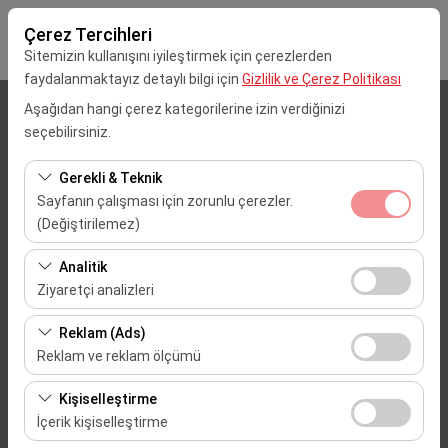
Çerez Tercihleri
Sitemizin kullanışını iyileştirmek için çerezlerden
faydalanmaktayız detaylı bilgi için
Gizlilik ve Çerez Politikası
Aşağıdan hangi çerez kategorilerine izin verdiğinizi
Alış Lokasyonu
seçebilirsiniz.
Mersin Çukurova Uluslararası Havalimanı (Dış Hatlar)
Gerekli & Teknik
Sayfanın çalışması için zorunlu çerezler.
Aracı farklı bir lokasyona bırakacağım
(Değiştirilemez)
Bu çerezler sitenin doğru şekilde çalışması, güvenlik,
Alış Tarih & Saat
Analitik
oturum yönetimi ve temel işlevler için gereklidir. Devre
Ziyaretçi analizleri
09:00
dışı bırakılamaz.
Bu çerezler, sitemizin nasıl kullanıldığını (ziyaretçi sayısı,
Reklam (Ads)
en çok ziyaret edilen sayfalar, kullanıcı davranışları)
Bırakış Tarih & Saat
Reklam ve reklam ölçümü
analiz etmemizi sağlar. Bu veriler, web sitesi
09:00
Bu çerezler, size ilgi alanlarınıza uygun kişiselleştirilmiş
performansını ölçmek ve kullanıcı deneyimini sürekli
Kişiselleştirme
reklamlar göstermemize ve reklam kampanyalarımızın
iyileştirmek için kullanılır.
İçerik kişiselleştirme
etkinliğini (gösterim sayısı, tıklama oranı) ölçmemize