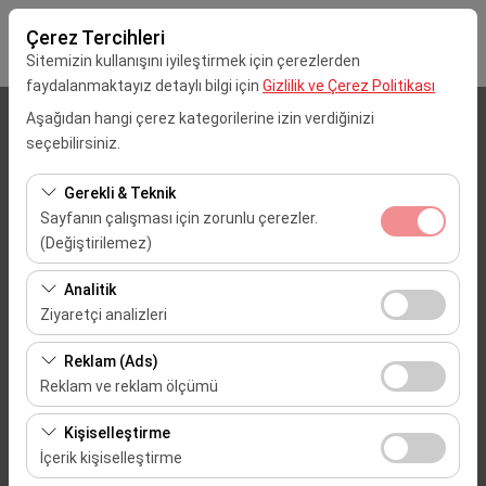
Çerez Tercihleri
Sitemizin kullanışını iyileştirmek için çerezlerden
faydalanmaktayız detaylı bilgi için
Gizlilik ve Çerez Politikası
Aşağıdan hangi çerez kategorilerine izin verdiğinizi
Alış Lokasyonu
seçebilirsiniz.
Mersin Çukurova Uluslararası Havalimanı (Dış Hatlar)
Gerekli & Teknik
Sayfanın çalışması için zorunlu çerezler.
Aracı farklı bir lokasyona bırakacağım
(Değiştirilemez)
Bu çerezler sitenin doğru şekilde çalışması, güvenlik,
Alış Tarih & Saat
Analitik
oturum yönetimi ve temel işlevler için gereklidir. Devre
Ziyaretçi analizleri
09:00
dışı bırakılamaz.
Bu çerezler, sitemizin nasıl kullanıldığını (ziyaretçi sayısı,
Reklam (Ads)
en çok ziyaret edilen sayfalar, kullanıcı davranışları)
Bırakış Tarih & Saat
Reklam ve reklam ölçümü
analiz etmemizi sağlar. Bu veriler, web sitesi
09:00
Bu çerezler, size ilgi alanlarınıza uygun kişiselleştirilmiş
performansını ölçmek ve kullanıcı deneyimini sürekli
Kişiselleştirme
reklamlar göstermemize ve reklam kampanyalarımızın
iyileştirmek için kullanılır.
İçerik kişiselleştirme
etkinliğini (gösterim sayısı, tıklama oranı) ölçmemize