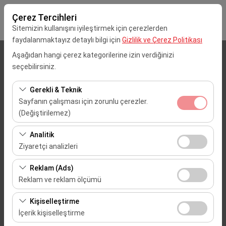
Çerez Tercihleri
Sitemizin kullanışını iyileştirmek için çerezlerden
faydalanmaktayız detaylı bilgi için
Gizlilik ve Çerez Politikası
Aşağıdan hangi çerez kategorilerine izin verdiğinizi
Alış Lokasyonu
seçebilirsiniz.
Mersin Çukurova Uluslararası Havalimanı (Dış Hatlar)
Gerekli & Teknik
Sayfanın çalışması için zorunlu çerezler.
Aracı farklı bir lokasyona bırakacağım
(Değiştirilemez)
Bu çerezler sitenin doğru şekilde çalışması, güvenlik,
Alış Tarih & Saat
Analitik
oturum yönetimi ve temel işlevler için gereklidir. Devre
Ziyaretçi analizleri
09:00
dışı bırakılamaz.
Bu çerezler, sitemizin nasıl kullanıldığını (ziyaretçi sayısı,
Reklam (Ads)
en çok ziyaret edilen sayfalar, kullanıcı davranışları)
Bırakış Tarih & Saat
Reklam ve reklam ölçümü
analiz etmemizi sağlar. Bu veriler, web sitesi
09:00
Bu çerezler, size ilgi alanlarınıza uygun kişiselleştirilmiş
performansını ölçmek ve kullanıcı deneyimini sürekli
Kişiselleştirme
reklamlar göstermemize ve reklam kampanyalarımızın
iyileştirmek için kullanılır.
İçerik kişiselleştirme
etkinliğini (gösterim sayısı, tıklama oranı) ölçmemize