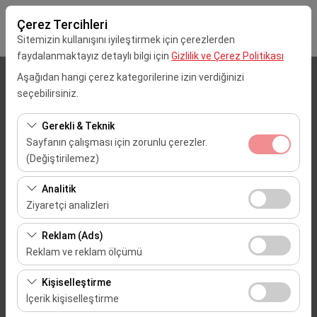
Çerez Tercihleri
Sitemizin kullanışını iyileştirmek için çerezlerden
faydalanmaktayız detaylı bilgi için
Gizlilik ve Çerez Politikası
Aşağıdan hangi çerez kategorilerine izin verdiğinizi
Alış Lokasyonu
seçebilirsiniz.
Mersin Çukurova Uluslararası Havalimanı (Dış Hatlar)
Gerekli & Teknik
Sayfanın çalışması için zorunlu çerezler.
Aracı farklı bir lokasyona bırakacağım
(Değiştirilemez)
Bu çerezler sitenin doğru şekilde çalışması, güvenlik,
Alış Tarih & Saat
Analitik
oturum yönetimi ve temel işlevler için gereklidir. Devre
Ziyaretçi analizleri
09:00
dışı bırakılamaz.
Bu çerezler, sitemizin nasıl kullanıldığını (ziyaretçi sayısı,
Reklam (Ads)
en çok ziyaret edilen sayfalar, kullanıcı davranışları)
Bırakış Tarih & Saat
Reklam ve reklam ölçümü
analiz etmemizi sağlar. Bu veriler, web sitesi
09:00
Bu çerezler, size ilgi alanlarınıza uygun kişiselleştirilmiş
performansını ölçmek ve kullanıcı deneyimini sürekli
Kişiselleştirme
reklamlar göstermemize ve reklam kampanyalarımızın
iyileştirmek için kullanılır.
İçerik kişiselleştirme
etkinliğini (gösterim sayısı, tıklama oranı) ölçmemize