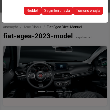
ARAÇ ARA
Bu çerezler, kullanıcı arayüzü ayarlarınızı, dil tercihinizi ve
olanak tanır.
diğer yapılandırmalarınızı koruyarak, platformdaki
Reddet
Seçimleri onayla
Tümünü onayla
deneyiminizin tutarlılığını ve sürekliliğini sağlamak
amacıyla kullanılır.
Anasayfa
Araç Filosu
Fiat Egea Dizel Manuel
fiat-egea-2023-model
veya benzeri