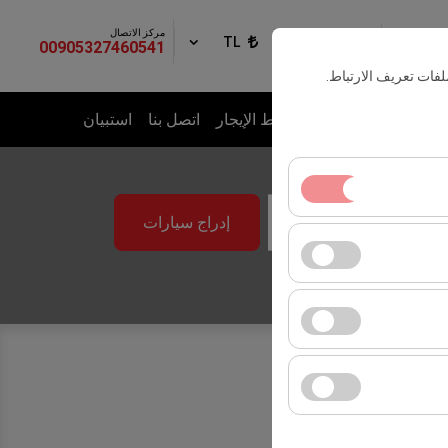
مركز الاتصال
الدخول
TL
AR
00905327460541
فات تعريف الارتباط.
ت
أسطول المركبات
نقاط الإيجار
اتصل بنا
استبيان
إدراج سيارات
09:00
ساسية. لا يمكن تعطيلها.
ك المستخدمين). تُستخدم
لانية (عدد مرات الظهور،
ت واجهة المستخدم،