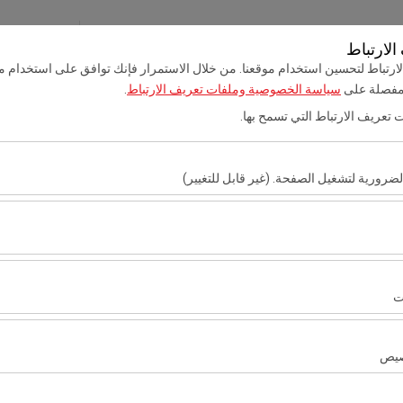
حجزي
تسجيل 
لارتباط
رتباط لتحسين استخدام موقعنا. من خلال الاستمرار فإنك توافق على استخدام مل
 مفصلة على
سياسة الخصوصية وملفات تعريف الارتباط
.
أضنة VIP لتأجير السيارات
خدمة نقل
مطار أضنة لتأجير السيارا
ت تعريف الارتباط التي تسمح بها.
تاريخ الالتقاط والوقت
تاريخ العودة والوقت
ضرورية لتشغيل الصفحة. (غير قابل للتغيير)
09:00
اط هذه ضرورية لعمل الموقع بشكل صحيح، والأمان، وإدارة الجلسات، والوظائف الأ
ارتباط هذه تحليل كيفية استخدام موقعنا (عدد الزوار، الصفحات الأكثر زيارة، سلو
ء الموقع وتحسين تجربة المستخدم بشكل مستمر.
ت
ارتباط هذه عرض إعلانات مخصصة تتناسب مع اهتماماتك وقياس فعالية حملاتنا الإع
صيص
لارتباط هذه لضمان اتساق واستمرارية تجربتك على المنصة من خلال حفظ إعدادا