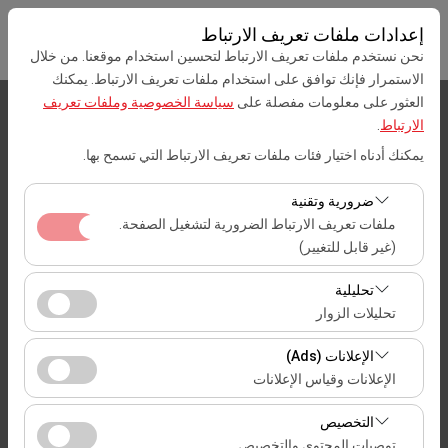
إعدادات ملفات تعريف الارتباط
نحن نستخدم ملفات تعريف الارتباط لتحسين استخدام موقعنا. من خلال
الاستمرار فإنك توافق على استخدام ملفات تعريف الارتباط. يمكنك
العثور على معلومات مفصلة على
سياسة الخصوصية وملفات تعريف
بيك اب الموقع
الارتباط
.
يمكنك أدناه اختيار فئات ملفات تعريف الارتباط التي تسمح بها.
Mersin
ضرورية وتقنية
تحديد موقع مختلف الانزال
ملفات تعريف الارتباط الضرورية لتشغيل الصفحة.
(غير قابل للتغيير)
تاريخ الالتقاط والوقت
تعد ملفات تعريف الارتباط هذه ضرورية لعمل الموقع بشكل
تحليلية
09:00
صحيح، والأمان، وإدارة الجلسات، والوظائف الأساسية. لا يمكن
تحليلات الزوار
تعطيلها.
تتيح لنا ملفات تعريف الارتباط هذه تحليل كيفية استخدام موقعنا
تاريخ العودة والوقت
الإعلانات (Ads)
(عدد الزوار، الصفحات الأكثر زيارة، سلوك المستخدمين).
الإعلانات وقياس الإعلانات
09:00
تُستخدم هذه البيانات لقياس أداء الموقع وتحسين تجربة
تتيح لنا ملفات تعريف الارتباط هذه عرض إعلانات مخصصة
المستخدم بشكل مستمر.
التخصيص
تتناسب مع اهتماماتك وقياس فعالية حملاتنا الإعلانية (عدد مرات
توصيات المحتوى والتخصيص