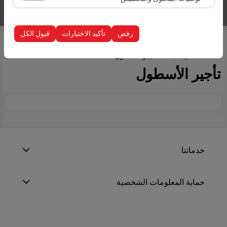
إدراج سيارات
الظهور، معدل النقر).
تُستخدم ملفات تعريف الارتباط هذه لضمان اتساق واستمرارية
تجربتك على المنصة من خلال حفظ إعدادات واجهة المستخدم،
رفض
تأكيد الاختيارات
قبول الكل
وتفضيلات اللغة، والإعدادات الأخرى.
الصفحة الرئيسية
تأجير الأسطول
تأجير الأسطول
خدماتنا
حماية المعلومات الشخصية