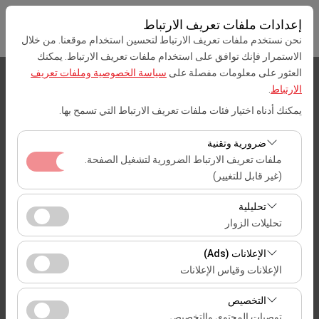
إعدادات ملفات تعريف الارتباط
نحن نستخدم ملفات تعريف الارتباط لتحسين استخدام موقعنا. من خلال
الاستمرار فإنك توافق على استخدام ملفات تعريف الارتباط. يمكنك
العثور على معلومات مفصلة على
سياسة الخصوصية وملفات تعريف
بيك اب الموقع
الارتباط
.
يمكنك أدناه اختيار فئات ملفات تعريف الارتباط التي تسمح بها.
Mersin
ضرورية وتقنية
تحديد موقع مختلف الانزال
ملفات تعريف الارتباط الضرورية لتشغيل الصفحة.
(غير قابل للتغيير)
تاريخ الالتقاط والوقت
تعد ملفات تعريف الارتباط هذه ضرورية لعمل الموقع بشكل
تحليلية
09:00
صحيح، والأمان، وإدارة الجلسات، والوظائف الأساسية. لا يمكن
تحليلات الزوار
تعطيلها.
تتيح لنا ملفات تعريف الارتباط هذه تحليل كيفية استخدام موقعنا
تاريخ العودة والوقت
الإعلانات (Ads)
(عدد الزوار، الصفحات الأكثر زيارة، سلوك المستخدمين).
الإعلانات وقياس الإعلانات
09:00
تُستخدم هذه البيانات لقياس أداء الموقع وتحسين تجربة
تتيح لنا ملفات تعريف الارتباط هذه عرض إعلانات مخصصة
المستخدم بشكل مستمر.
التخصيص
تتناسب مع اهتماماتك وقياس فعالية حملاتنا الإعلانية (عدد مرات
توصيات المحتوى والتخصيص