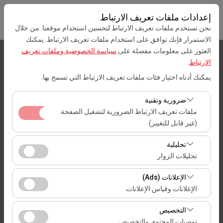
إعدادات ملفات تعريف الارتباط
نحن نستخدم ملفات تعريف الارتباط لتحسين استخدام موقعنا. من خلال
الاستمرار فإنك توافق على استخدام ملفات تعريف الارتباط. يمكنك
العثور على معلومات مفصلة على
سياسة الخصوصية وملفات تعريف
بيك اب الموقع
الارتباط
.
يمكنك أدناه اختيار فئات ملفات تعريف الارتباط التي تسمح بها.
Mersin
ضرورية وتقنية
تحديد موقع مختلف الانزال
ملفات تعريف الارتباط الضرورية لتشغيل الصفحة.
(غير قابل للتغيير)
تاريخ الالتقاط والوقت
تعد ملفات تعريف الارتباط هذه ضرورية لعمل الموقع بشكل
تحليلية
09:00
صحيح، والأمان، وإدارة الجلسات، والوظائف الأساسية. لا يمكن
تحليلات الزوار
تعطيلها.
تتيح لنا ملفات تعريف الارتباط هذه تحليل كيفية استخدام موقعنا
تاريخ العودة والوقت
الإعلانات (Ads)
(عدد الزوار، الصفحات الأكثر زيارة، سلوك المستخدمين).
الإعلانات وقياس الإعلانات
09:00
تُستخدم هذه البيانات لقياس أداء الموقع وتحسين تجربة
تتيح لنا ملفات تعريف الارتباط هذه عرض إعلانات مخصصة
المستخدم بشكل مستمر.
التخصيص
تتناسب مع اهتماماتك وقياس فعالية حملاتنا الإعلانية (عدد مرات
توصيات المحتوى والتخصيص