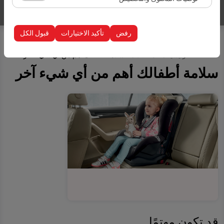
إدراج سيارات
الظهور، معدل النقر).
تُستخدم ملفات تعريف الارتباط هذه لضمان اتساق واستمرارية
تجربتك على المنصة من خلال حفظ إعدادات واجهة المستخدم،
رفض
تأكيد الاختيارات
قبول الكل
وتفضيلات اللغة، والإعدادات الأخرى.
الصفحة الرئيسية
مقالات
سلامة أطفالك أهم من أي شيء آخر
سلامة أطفالك أهم من أي شيء آخر
قد تكون مهتمًا