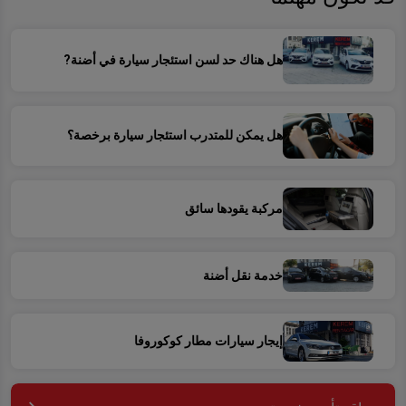
هل هناك حد لسن استئجار سيارة في أضنة?
هل يمكن للمتدرب استئجار سيارة برخصة؟
مركبة يقودها سائق
خدمة نقل أضنة
إيجار سيارات مطار كوكوروفا