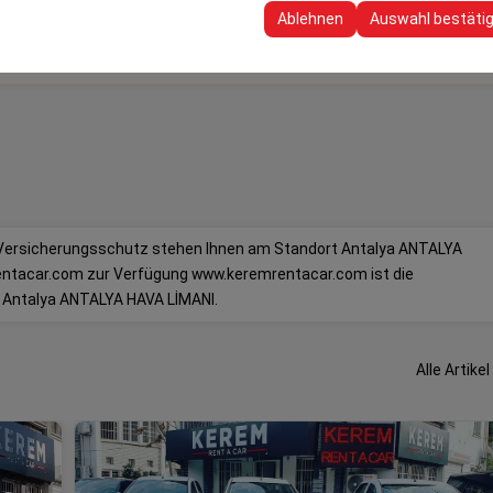
 Ihre Benutzeroberflächeneinstellungen, Sprachpräferenzen und ande
Ablehnen
Auswahl bestäti
 Versicherungsschutz stehen Ihnen am Standort Antalya ANTALYA
entacar.com zur Verfügung www.keremrentacar.com ist die
 Antalya ANTALYA HAVA LİMANI.
Alle Artikel