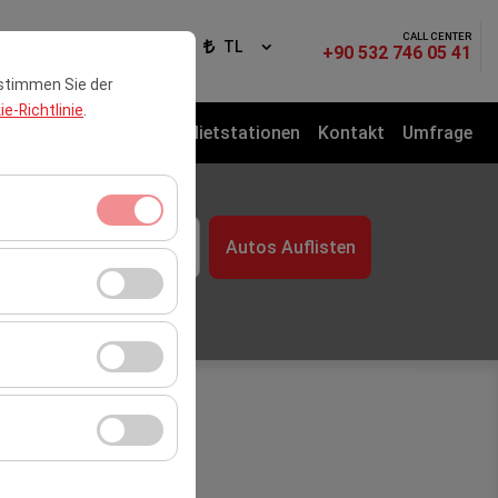
CALL CENTER
elden
DE
TL
+90 532 746 05 41
 stimmen Sie der
e-Richtlinie
.
te
Mietwagenflotte
Mietstationen
Kontakt
Umfrage
& Zeit
Autos Auflisten
09:00
itzungsverwaltung
rzahl,
er Website zu messen
Werbung anzuzeigen
r Plattform