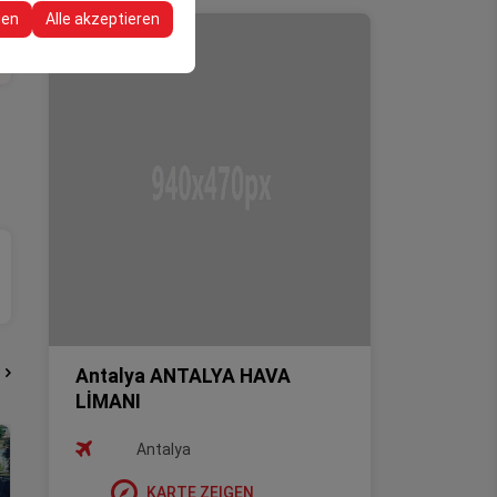
re Konfigurationen
gen
Alle akzeptieren
Antalya ANTALYA HAVA
LİMANI
Antalya
KARTE ZEIGEN