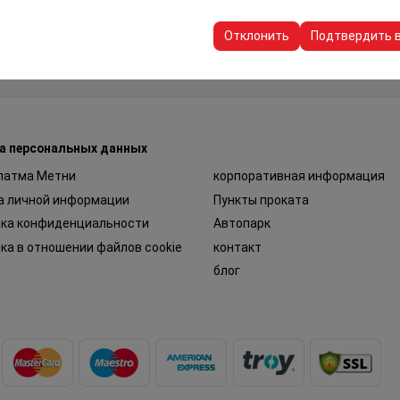
пользуются для обеспечения согласованности и непрерывности в
ранения настроек пользовательского интерфейса, языковых предп
Отклонить
Подтвердить 
а персональных данных
латма Метни
корпоративная информация
а личной информации
Пункты проката
ика конфиденциальности
Автопарк
ка в отношении файлов cookie
контакт
блог