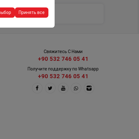
ашего опыта на
очтений и других
выбор
Принять все
Свяжитесь С Нами
+90 532 746 05 41
Получите поддержку по Whatsapp
+90 532 746 05 41