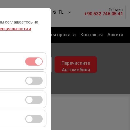
Call центр
Вход
RU
TL
+90 532 746 05 41
вы соглашаетесь на
енциальности и
сфер
Автопарк
Пункты проката
Контакты
Анкета
озврата
Перечислите
09:00
Автомобили
я сеансами и
во посетителей,
ля оценки
ствии с вашими
ент