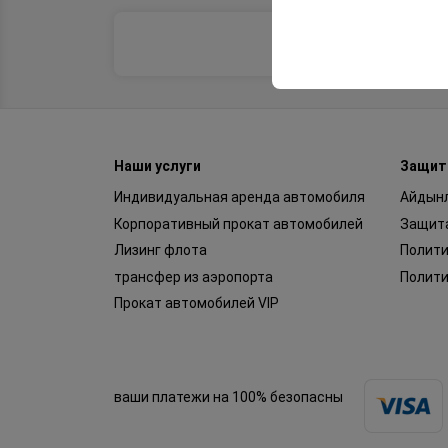
Эти файлы cookie ис
платформе путем сох
параметров.
Наши услуги
Защит
Индивидуальная аренда автомобиля
Айдын
Корпоративный прокат автомобилей
Защит
Лизинг флота
Полит
трансфер из аэропорта
Полити
Прокат автомобилей VIP
ваши платежи на 100% безопасны