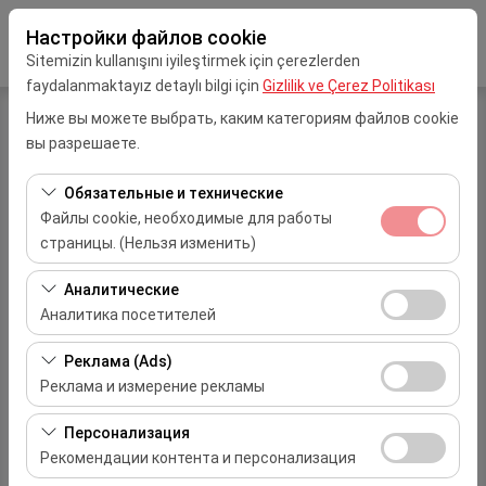
Настройки файлов cookie
Sitemizin kullanışını iyileştirmek için çerezlerden
faydalanmaktayız detaylı bilgi için
Gizlilik ve Çerez Politikası
Ниже вы можете выбрать, каким категориям файлов cookie
вы разрешаете.
Вход
Зарегистрироваться
Обязательные и технические
Файлы cookie, необходимые для работы
Имя пользователя
страницы. (Нельзя изменить)
Эти файлы cookie необходимы для корректной
Аналитические
пароль
работы сайта, безопасности, управления сеансами и
Аналитика посетителей
базовых функций. Их нельзя отключить.
Эти файлы cookie позволяют нам анализировать, как
Реклама (Ads)
проверочный код
используется наш сайт (количество посетителей,
Реклама и измерение рекламы
самые посещаемые страницы, поведение
Эти файлы cookie позволяют показывать вам
пользователей). Эти данные используются для
Персонализация
персонализированную рекламу в соответствии с
оценки производительности сайта и постоянного
Рекомендации контента и персонализация
помни меня
вашими интересами и измерять эффективность
улучшения пользовательского опыта.