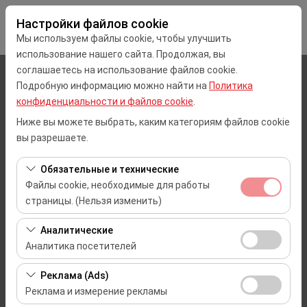
Настройки файлов cookie
Мы используем файлы cookie, чтобы улучшить
использование нашего сайта. Продолжая, вы
соглашаетесь на использование файлов cookie.
Чувствительный элемент
Подробную информацию можно найти на
Политика
конфиденциальности и файлов cookie
.
Mersin
Ниже вы можете выбрать, каким категориям файлов cookie
вы разрешаете.
Указать другое место возврата машины
Обязательные и технические
Дата и время пуска
Файлы cookie, необходимые для работы
страницы. (Нельзя изменить)
09:00
Эти файлы cookie необходимы для корректной
Аналитические
Дата и время возврата
работы сайта, безопасности, управления сеансами и
Аналитика посетителей
базовых функций. Их нельзя отключить.
09:00
Эти файлы cookie позволяют нам анализировать, как
Реклама (Ads)
используется наш сайт (количество посетителей,
Реклама и измерение рекламы
самые посещаемые страницы, поведение