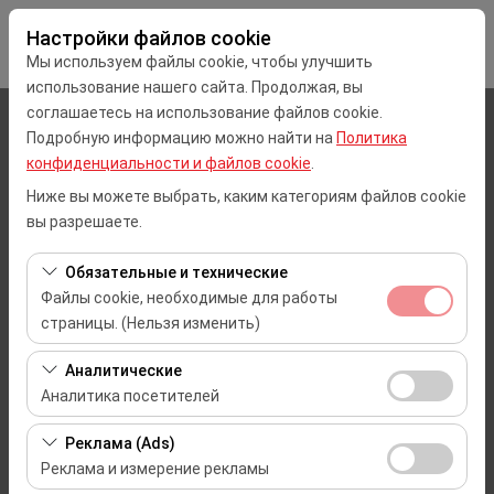
Настройки файлов cookie
Мы используем файлы cookie, чтобы улучшить
использование нашего сайта. Продолжая, вы
соглашаетесь на использование файлов cookie.
Чувствительный элемент
Подробную информацию можно найти на
Политика
конфиденциальности и файлов cookie
.
Mersin
Ниже вы можете выбрать, каким категориям файлов cookie
вы разрешаете.
Указать другое место возврата машины
Обязательные и технические
Дата и время пуска
Файлы cookie, необходимые для работы
страницы. (Нельзя изменить)
09:00
Эти файлы cookie необходимы для корректной
Аналитические
Дата и время возврата
работы сайта, безопасности, управления сеансами и
Аналитика посетителей
базовых функций. Их нельзя отключить.
09:00
Эти файлы cookie позволяют нам анализировать, как
Реклама (Ads)
используется наш сайт (количество посетителей,
Реклама и измерение рекламы
самые посещаемые страницы, поведение