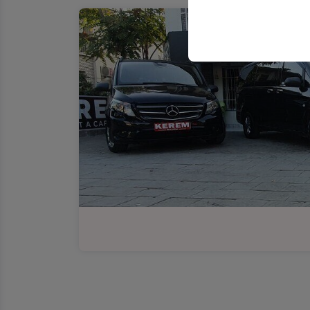
Эти файлы cookie ис
платформе путем сох
параметров.