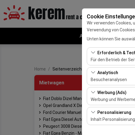
Cookie Einstellung
Wir verwenden Cookies, 
Verwendung von Cookies z
Adana VIP-Autovermietu
Unten können Sie auswäh
Erforderlich & Tec
Für den Betrieb der Sei
Home
Seitenverzeichnis
Diese Cookies sind für
Analytisch
und grundlegende Funkt
Besucheranalysen
Mietwagen
Diese Cookies ermöglic
Werbung (Ads)
meistbesuchte Seiten,
Fiat Doblo Dizel Manuel
Werbung und Werbem
und die Benutzererfahr
Opel Grandland X Diesel Automatik
Diese Cookies ermögli
Ford Courier Manuel
Personalisierung
und die Wirksamkeit u
Fiat Egea Diesel Automatisc
Inhalt Personalisierung
Peugeot 3008 Diesel
Diese Cookies werden v
Fiat Egea Benzin - Manuel