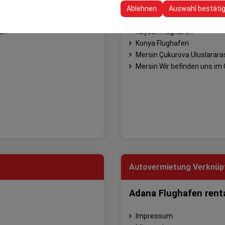
 Ihre Benutzeroberflächeneinstellungen, Sprachpräferenzen und ande
İzmir Flughafen
Ablehnen
Auswahl bestäti
Kahramanmaraş Flughafen
fen
Kayseri Flughafen
Konya Flughafen
Mersin Çukurova Uluslararas
Mersin Wir befinden uns im 
Autovermietung Verknüp
Adana Flughafen rent
Impressum