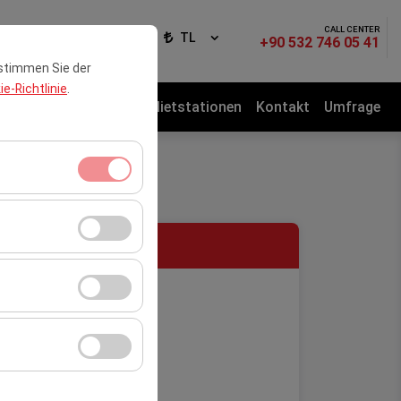
CALL CENTER
elden
DE
TL
+90 532 746 05 41
 stimmen Sie der
e-Richtlinie
.
te
Mietwagenflotte
Mietstationen
Kontakt
Umfrage
itzungsverwaltung
rzahl,
er Website zu messen
ANI
Werbung anzuzeigen
r Plattform