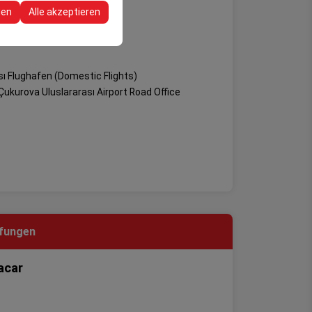
re Konfigurationen
gen
Alle akzeptieren
ı Flughafen (Domestic Flights)
Çukurova Uluslararası Airport Road Office
fungen
acar