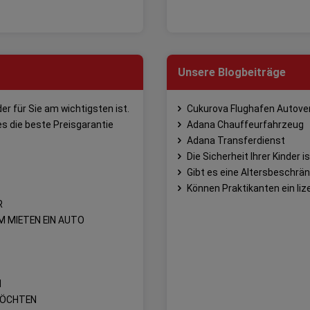
Unsere Blogbeiträge
er für Sie am wichtigsten ist.
Cukurova Flughafen Autove
s die beste Preisgarantie
Adana Chauffeurfahrzeug
Adana Transferdienst
Die Sicherheit Ihrer Kinder i
Gibt es eine Altersbeschrä
Können Praktikanten ein li
R
EM MIETEN EIN AUTO
N
 MÖCHTEN