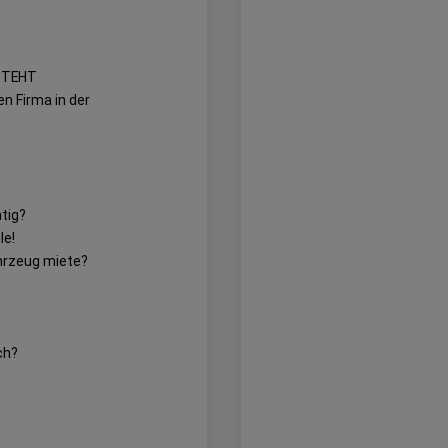
RSTEHT
n Firma in der
tig?
le!
ahrzeug miete?
ch?