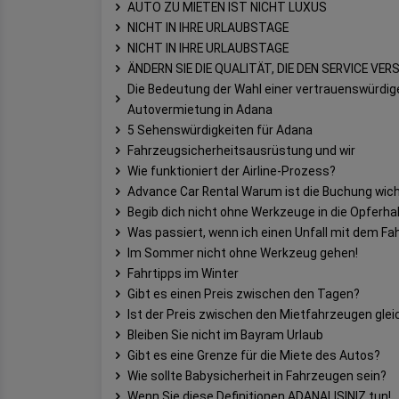
AUTO ZU MIETEN IST NICHT LUXUS
NICHT IN IHRE URLAUBSTAGE
NICHT IN IHRE URLAUBSTAGE
ÄNDERN SIE DIE QUALITÄT, DIE DEN SERVICE VE
Die Bedeutung der Wahl einer vertrauenswürdige
Autovermietung in Adana
5 Sehenswürdigkeiten für Adana
Fahrzeugsicherheitsausrüstung und wir
Wie funktioniert der Airline-Prozess?
Advance Car Rental Warum ist die Buchung wich
Begib dich nicht ohne Werkzeuge in die Opferhal
Was passiert, wenn ich einen Unfall mit dem F
Im Sommer nicht ohne Werkzeug gehen!
Fahrtipps im Winter
Gibt es einen Preis zwischen den Tagen?
Ist der Preis zwischen den Mietfahrzeugen glei
Bleiben Sie nicht im Bayram Urlaub
Gibt es eine Grenze für die Miete des Autos?
Wie sollte Babysicherheit in Fahrzeugen sein?
Wenn Sie diese Definitionen ADANALISINIZ tun!