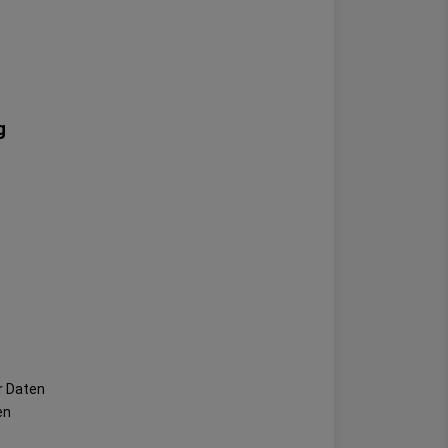
g
r Daten
en