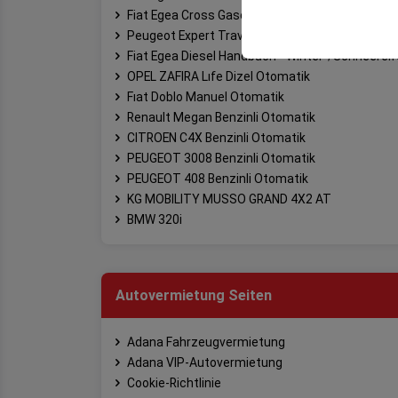
sicherzustellen, indem
Fiat Egea Cross Gasoline Handbuch
gespeichert werden.
Peugeot Expert Traveller Diesel Otomatik
Fiat Egea Diesel Handbuch - Winter-/Schneerei
OPEL ZAFIRA Lıfe Dizel Otomatik
Fıat Doblo Manuel Otomatik
Renault Megan Benzinli Otomatik
CITROEN C4X Benzinli Otomatik
PEUGEOT 3008 Benzinli Otomatik
PEUGEOT 408 Benzinli Otomatik
KG MOBILITY MUSSO GRAND 4X2 AT
BMW 320i
Autovermietung Seiten
Adana Fahrzeugvermietung
Adana VIP-Autovermietung
Cookie-Richtlinie