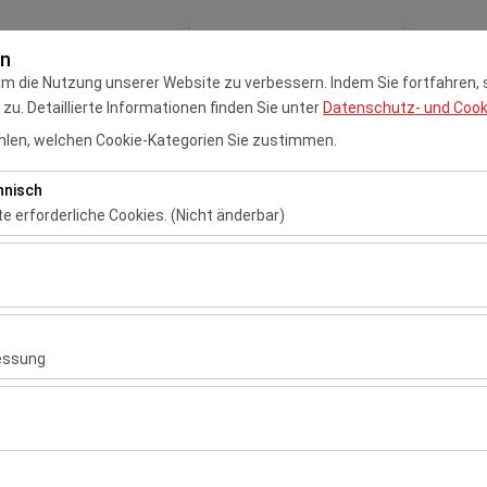
Meine Reservierung
Anm
en
um die Nutzung unserer Website zu verbessern. Indem Sie fortfahren,
u. Detaillierte Informationen finden Sie unter
Datenschutz- und Cooki
ng
Çukurova Flughafen Mieten Sie ein Auto
Transferdiens
len, welchen Cookie-Kategorien Sie zustimmen.
hnisch
te erforderliche Cookies. (Nicht änderbar)
 das ordnungsgemäße Funktionieren der Website, die Sicherheit, die S
ionen erforderlich. Sie können nicht deaktiviert werden.
Mietstationen
hen es uns, zu analysieren, wie unsere Website genutzt wird (Besuche
 Nutzerverhalten). Diese Daten werden verwendet, um die Leistung d
Antalya ANTALYA HAVA LİM
essung
ung kontinuierlich zu verbessern.
Elazığ
chen es uns, Ihnen auf Ihre Interessen abgestimmte personalisierte 
Gaziantep
nserer Werbekampagnen zu messen (Impressionen, Klickrate).
Hatay Flughafen
İstanbul Havalimanı
erwendet, um die Konsistenz und Kontinuität Ihres Erlebnisses auf de
İstanbul Sabiha Gökçen