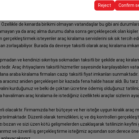
ttings, language preferences, and other configurations.
Reject
Confirm s
nız? Ya da aracınız ani ve beklenmedik bir şekilde bir kazaya mı karıştı
Özellikle de kenarda birikimi olmayan vatandaşlar bu gibi ani durumlard
lamayan ya da araç alma durumu daha sonra gerçekleşecek olan kişiler b
gerçekleştirmek isteyenler araç kiralama servislerini sık sık tercih e
n zorlaşabiliyor. Burada da devreye taksitli olarak araç kiralama imkanla
pmadan ve kendinizi sıkıntıya sokmadan taksitli bir şekilde araç kirala
mektedir. Araç ihtiyaçlarını taksitli hizmetler sayesinde karşılayabilen v
na araba kiralama firmaları cazip taksitli fiyat imkanları sunmaktadır.
aracınız aniden gerçekleşen bir kazada fena halde hasar aldı. Bu tarz
hayalini kurduğunuz ve belki de çoktan ücretine ödemiş olduğunuz tatilin
havalimanı araç kiralama ile istediğiniz özellikteki araçlar sizlerin aya
erli olacaktır. Firmamızda her bütçeye ve her isteğe uygun kiralık araç m
ırılmaktadır. Düzenli olarak temizlikleri; iç ve dış kontrolleri gerçekleşt
ızı bozan ve sizi üzen kötü gelişmelerden uzaklaşarak tatilinizin keyfini gö
rımız ve özverili iş gerçekleştirme isteğimiz açısından son derece öne
 anlayacaksınız.