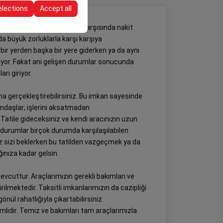
elections
Accept all
? Bu ve bunun gibi sorunlar karşısında nakit
a büyük zorluklarla karşı karşıya
ir yerden başka bir yere giderken ya da aynı
diyor. Fakat ani gelişen durumlar sonucunda
rı giriyor.
ma gerçekleştirebilirsiniz. Bu imkan sayesinde
atandaşlar; işlerini aksatmadan
 Tatile gideceksiniz ve kendi aracınızın uzun
 durumlar birçok durumda karşılaşılabilen
iz sizi beklerken bu tatilden vazgeçmek ya da
ğınıza kadar gelsin.
evcuttur. Araçlarımızın gerekli bakımları ve
irilmektedir. Taksitli imkanlarımızın da cazipliği
nül rahatlığıyla çıkartabilirsiniz.
mlidir. Temiz ve bakımları tam araçlarımızla