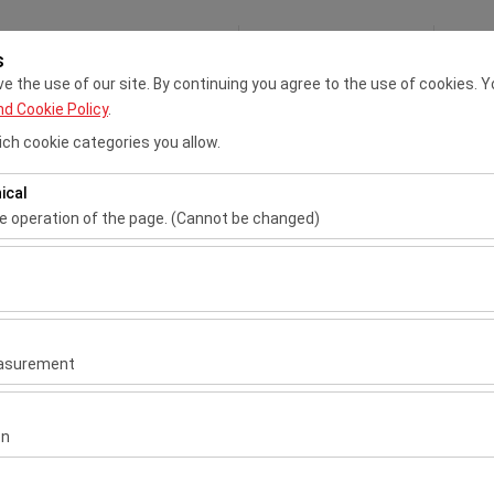
My Reservations
S
s
 the use of our site. By continuing you agree to the use of cookies. Y
nd Cookie Policy
.
Adana VIP Rent A Car
Çukurova Airport Rent A Car
Tran
ch cookie categories you allow.
ical
Pickup date & time
Return date & ti
he operation of the page. (Cannot be changed)
09:00
ired for the proper functioning of the site, security, session manage
be disabled.
to analyze how our site is used (number of visitors, most visited page
measure website performance and continuously improve the user exper
easurement
 to show you personalized ads based on your interests and measure t
gns (impressions, click-through rate).
on
 Car Hire
 to ensure consistency and continuity of your experience on the plat