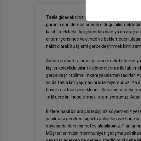
your user interface se
Tatile gideceksiniz ve çok fazla masraf mı yaptı
paranın son derece önemli olduğu bilinmektedir. 
kalabilmektedir. Araçlarından olan ya da araç a
ortam içerisinde vaktinde ve beklemeden ulaşım 
nakit olarak bu işlemi gerçekleştirmek kimi zama
Adana araba kiralama servisi ile nakit ödeme ya
kişiler kolaylıkla sıkıntılı dönemlerini atlatabil
gerçekleştirebilme imkanı yakalamaktadırlar. Ada
yolda fazla km yapmasını istemiyorsunuz. Ya da 
hayatın tatsız gerçekleridir. Koca bir senedir 
tatil ücretini heba etmek istemiyorsunuz. Adana 
Bizlere nasıl bir araç istediğiniz söylemeniz yet
yapılması gereken sigorta poliçeleri vaktinde yapt
sayesinde derin bir nefes alabilirsiniz. Planların
Müşterilerimizin memnuniyeti çalışma politikala
seyahat ederken ne demek istediğimizi daha iyi