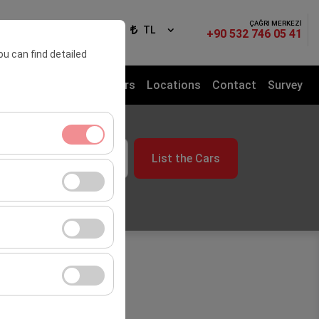
ÇAĞRI MERKEZİ
ign In
EN
TL
+90 532 746 05 41
ou can find detailed
sfer Service
Rental Cars
Locations
Contact
Survey
me
List the Cars
09:00
ment, and basic
s, user behavior).
ience.
he effectiveness of
form by preserving