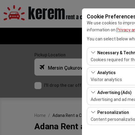
Cookie Preference
We use cookies to improve
information on
Privacy a
You can select below whi
Necessary & Techn
Pickup Location
Cookies required for t
Mersin Çukurova Uluslararası Airport Office (Domestic Flights)
These cookies are requ
Analytics
features. They cannot 
Visitor analytics
I'll drop the car off at a different location.
These cookies allow us 
Advertising (Ads)
This data is used to 
Advertising and ad m
These cookies allow us
Personalization
Home
Adana Rent a Car or Adana Car Hire
our advertising campai
Content personalizati
Adana Rent a Car or Adana
These cookies are used