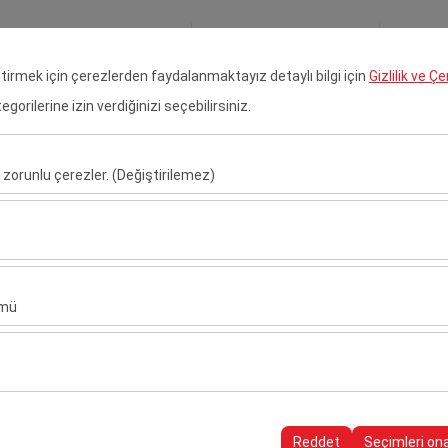
Rezervasyonlarım
Gir
eştirmek için çerezlerden faydalanmaktayız detaylı bilgi için
Gizlilik ve Ç
orilerine izin verdiğinizi seçebilirsiniz.
 Kiralama
Çukurova Havalimanı Araç Kiralama
Transfer H
 zorunlu çerezler. (Değiştirilemez)
Alış Tarih & Saat
Bırakış Tarih & S
u şekilde çalışması, güvenlik, oturum yönetimi ve temel işlevler için gere
09:00
sıl kullanıldığını (ziyaretçi sayısı, en çok ziyaret edilen sayfalar, kullanı
ler, web sitesi performansını ölçmek ve kullanıcı deneyimini sürekli iyileş
ümü
alanlarınıza uygun kişiselleştirilmiş reklamlar göstermemize ve reklam 
yısı, tıklama oranı) ölçmemize olanak tanır.
rayüzü ayarlarınızı, dil tercihinizi ve diğer yapılandırmalarınızı koruyarak
nı ve sürekliliğini sağlamak amacıyla kullanılır.
Reddet
Seçimleri on