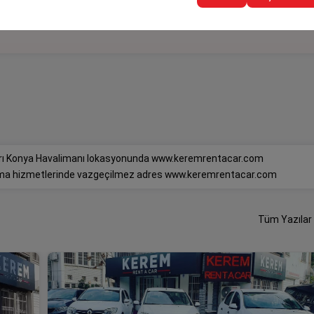
çları Konya Havalimanı lokasyonunda www.keremrentacar.com
alama hizmetlerinde vazgeçilmez adres www.keremrentacar.com
Tüm Yazılar