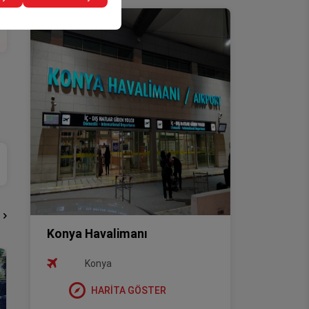
Konya Havalimanı
Konya
HARİTA GÖSTER
Stajyer ehliyetli araç kiralayabilir mi?
H