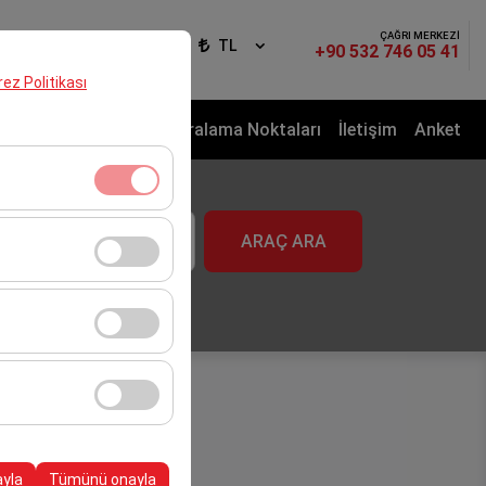
ÇAĞRI MERKEZİ
iş Yap
TR
TL
+90 532 746 05 41
erez Politikası
izmeti
Araç Filosu
Kiralama Noktaları
İletişim
Anket
aat
klidir. Devre dışı
ARAÇ ARA
09:00
cı davranışları) analiz
tirmek için kullanılır.
kampanyalarımızın
, platformdaki
ayla
Tümünü onayla