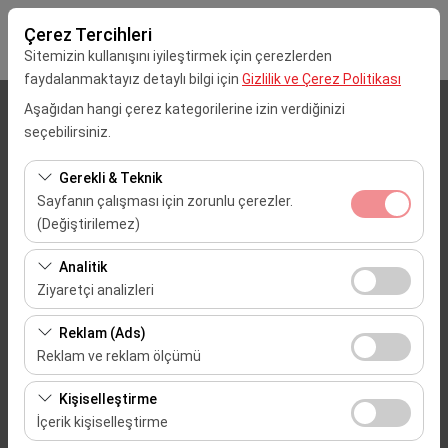
Çerez Tercihleri
Sitemizin kullanışını iyileştirmek için çerezlerden
faydalanmaktayız detaylı bilgi için
Gizlilik ve Çerez Politikası
Aşağıdan hangi çerez kategorilerine izin verdiğinizi
Alış Lokasyonu
seçebilirsiniz.
Mersin Çukurova Uluslararası Havalimanı (Dış Hatlar)
Gerekli & Teknik
Sayfanın çalışması için zorunlu çerezler.
Aracı farklı bir lokasyona bırakacağım
(Değiştirilemez)
Bu çerezler sitenin doğru şekilde çalışması, güvenlik,
Alış Tarih & Saat
Analitik
oturum yönetimi ve temel işlevler için gereklidir. Devre
Ziyaretçi analizleri
09:00
dışı bırakılamaz.
Bu çerezler, sitemizin nasıl kullanıldığını (ziyaretçi sayısı,
Reklam (Ads)
en çok ziyaret edilen sayfalar, kullanıcı davranışları)
Bırakış Tarih & Saat
Reklam ve reklam ölçümü
analiz etmemizi sağlar. Bu veriler, web sitesi
09:00
Bu çerezler, size ilgi alanlarınıza uygun kişiselleştirilmiş
performansını ölçmek ve kullanıcı deneyimini sürekli
Kişiselleştirme
reklamlar göstermemize ve reklam kampanyalarımızın
iyileştirmek için kullanılır.
İçerik kişiselleştirme
etkinliğini (gösterim sayısı, tıklama oranı) ölçmemize