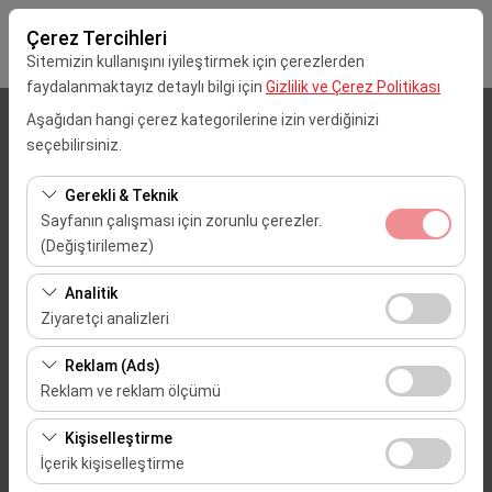
Çerez Tercihleri
Sitemizin kullanışını iyileştirmek için çerezlerden
faydalanmaktayız detaylı bilgi için
Gizlilik ve Çerez Politikası
Aşağıdan hangi çerez kategorilerine izin verdiğinizi
Alış Lokasyonu
seçebilirsiniz.
Mersin Çukurova Uluslararası Havalimanı (Dış Hatlar)
Gerekli & Teknik
Sayfanın çalışması için zorunlu çerezler.
Aracı farklı bir lokasyona bırakacağım
(Değiştirilemez)
Bu çerezler sitenin doğru şekilde çalışması, güvenlik,
Alış Tarih & Saat
Analitik
oturum yönetimi ve temel işlevler için gereklidir. Devre
Ziyaretçi analizleri
09:00
dışı bırakılamaz.
Bu çerezler, sitemizin nasıl kullanıldığını (ziyaretçi sayısı,
Reklam (Ads)
en çok ziyaret edilen sayfalar, kullanıcı davranışları)
Bırakış Tarih & Saat
Reklam ve reklam ölçümü
analiz etmemizi sağlar. Bu veriler, web sitesi
09:00
Bu çerezler, size ilgi alanlarınıza uygun kişiselleştirilmiş
performansını ölçmek ve kullanıcı deneyimini sürekli
Kişiselleştirme
reklamlar göstermemize ve reklam kampanyalarımızın
iyileştirmek için kullanılır.
İçerik kişiselleştirme
etkinliğini (gösterim sayısı, tıklama oranı) ölçmemize