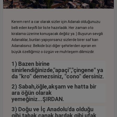
Kerem rent a car olarak sizler için Adanalı olduğunuzu
belli eden keyifli bir liste hazırladık. Her zaman
oto
kiralama
üzerine konuşacak değiliz ya :) Buyurun sevgili
Adanalılar, bunları yapıyorsanız sizlerde birer saf kan
Adanalısınız. Belkide bizi diğer şehirlerden ayıran en
büyük özelliğimiz o özgün ve muhteşem dilimizdir.
1) Bazen birine
sinirlendiğinizde,"apaçi","çingene" ya
da "kro" demezsiniz, "cono" dersiniz.
2) Sabah,öğle,akşam ve hatta bir
ara öğün olarak
yemeğiniz...ŞIRDAN.
3) Doğu ve İç Anadolu'da olduğu
gibi,tabak,çanak,bardak gibi ufak