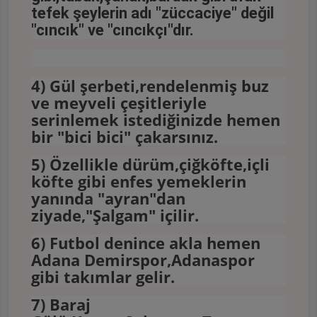
tefek şeylerin adı "züccaciye" değil
"cıncık" ve "cıncıkçı"dır.
4) Gül şerbeti,rendelenmiş buz
ve meyveli çeşitleriyle
serinlemek istediğinizde hemen
bir "bici bici" çakarsınız.
5) Özellikle dürüm,çiğköfte,içli
köfte gibi enfes yemeklerin
yanında "ayran"dan
ziyade,"Şalgam" içilir.
6) Futbol denince akla hemen
Adana Demirspor,Adanaspor
gibi takımlar gelir.
7) Baraj