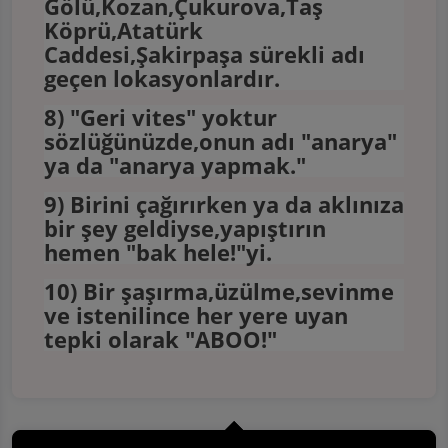
Gölü,Kozan,Çukurova,Taş
Köprü,Atatürk
Caddesi,Şakirpaşa sürekli adı
geçen lokasyonlardır.
8) "Geri vites" yoktur
sözlüğünüzde,onun adı "anarya"
ya da "anarya yapmak."
9) Birini çağırırken ya da aklınıza
bir şey geldiyse,yapıştırın
hemen "bak hele!"yi.
10) Bir şaşırma,üzülme,sevinme
ve istenilince her yere uyan
tepki olarak "ABOO!"