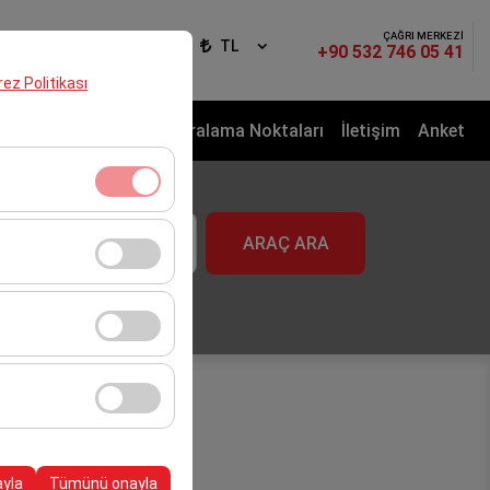
ÇAĞRI MERKEZİ
iş Yap
TR
TL
+90 532 746 05 41
erez Politikası
izmeti
Araç Filosu
Kiralama Noktaları
İletişim
Anket
aat
klidir. Devre dışı
ARAÇ ARA
09:00
cı davranışları) analiz
tirmek için kullanılır.
kampanyalarımızın
, platformdaki
ayla
Tümünü onayla