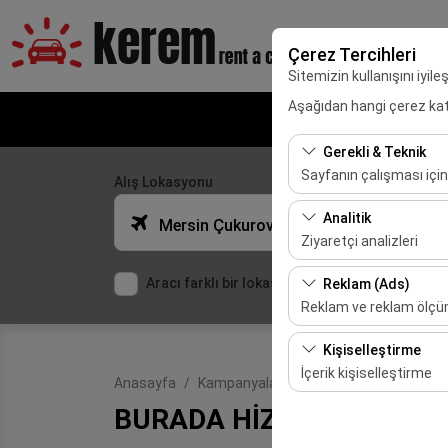
Çerez Tercihleri
Sitemizin kullanışını iyil
Aşağıdan hangi çerez kateg
Adana VIP Araç
Gerekli & Teknik
Sayfanın çalışması için
Alış Lokasyonu
Bu çerezler sitenin doğr
Analitik
Mersin Çukurova Uluslararası Havalimanı (Dış Hatlar)
bırakılamaz.
Ziyaretçi analizleri
Bu çerezler, sitemizin na
Aracı farklı bir lokasyona bırakacağım
Reklam (Ads)
etmemizi sağlar. Bu veri
Reklam ve reklam ölç
Bu çerezler, size ilgi 
Kişiselleştirme
etkinliğini (gösterim sa
İçerik kişiselleştirme
Anasayfa
Kampanyalar
BURADA HİZMET SİZSİ
Bu çerezler, kullanıcı a
BURADA HİZMET SİZSİNİ
deneyiminizin tutarlılığı