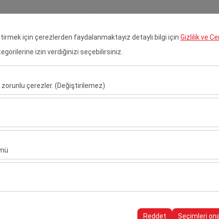
Rezervasyonlarım
Gir
eştirmek için çerezlerden faydalanmaktayız detaylı bilgi için
Gizlilik ve Ç
orilerine izin verdiğinizi seçebilirsiniz.
 Kiralama
Çukurova Havalimanı Araç Kiralama
Transfer H
 zorunlu çerezler. (Değiştirilemez)
Alış Tarih & Saat
Bırakış Tarih & S
u şekilde çalışması, güvenlik, oturum yönetimi ve temel işlevler için gere
09:00
sıl kullanıldığını (ziyaretçi sayısı, en çok ziyaret edilen sayfalar, kullanı
ler, web sitesi performansını ölçmek ve kullanıcı deneyimini sürekli iyileş
ümü
alanlarınıza uygun kişiselleştirilmiş reklamlar göstermemize ve reklam 
yısı, tıklama oranı) ölçmemize olanak tanır.
NİZ
rayüzü ayarlarınızı, dil tercihinizi ve diğer yapılandırmalarınızı koruyarak
Z
nı ve sürekliliğini sağlamak amacıyla kullanılır.
Reddet
Seçimleri on