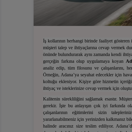
İş kollarının herhangi birinde faaliyet gösteren
müşteri talep ve ihtiyaçlarına cevap vermek duru
önünde bulundurarak aynı zamanda kendi ihtiyaç
gerçeğin farkına olup uygulamaya koyan
Ad
analiz edip, tüm filosunu ve çalışanlarını, h
Örneğin, Adana’ya seyahat edecekler için havaal
koltuğu ekleniyor. Kişiye göre hizmetin içeriğ
ihtiyaç ve isteklerinize cevap vermek için oluş
Kalitenin sürekliliğini sağlamak esastır. Müşt
gerekir. İşte bu anlayışın çok iyi farkında o
çalışanlarının eğitimlerini sizin taleplerin
yararlanabilmeni
z için yerinizden kalkmanız bil
halinde aracınız size teslim ediliyor. Adana’d