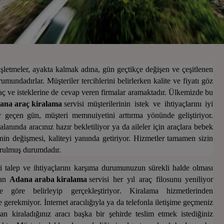
 işletmeler, ayakta kalmak adına, gün geçtikçe değişen ve çeşitlenen
mundadırlar. Müşteriler tercihlerini belirlerken kalite ve fiyatı göz
 ve isteklerine de cevap veren firmalar aramaktadır. Ülkemizde bu
ana araç kiralama
servisi müşterilerinin istek ve ihtiyaçlarını iyi
er geçen gün, müşteri memnuiyetini arttırma yönünde geliştiriyor.
anında aracınız hazır bekletiliyor ya da aileler için araçlara bebek
inin değişmesi, kaliteyi yanında getiriyor. Hizmetler tamamen sizin
turulmuş durumdadır.
eri talep ve ihtiyaçlarını karşıma durumunuzun sürekli halde olması
lan
Adana araba kiralama
servisi her yıl araç filosunu yeniliyor
ize göre belirleyip gerçekleştiriyor
. Kiralama hizmetlerinden
e gerekmiyor. İnternet aracılığıyla ya da telefonla iletişime geçmeniz
an kiraladığınız aracı başka bir şehirde teslim etmek istediğiniz