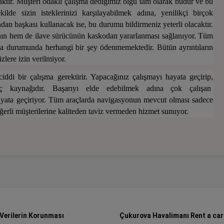
caktır. Müşteri odaklı çalışma dediğimiz olgu tam olarak budur ve bu
şekilde sizin isteklerinizi karşılayabilmek adına, yenilikçi birçok
dan başkası kullanacak ise, bu durumu bildirmeniz yeterli olacaktır.
yanın hem de ilave sürücünün kaskodan yararlanması sağlanıyor. Tüm
aza durumunda herhangi bir şey ödenmemektedir. Bütün ayrıntıların
zlere izin verilmiyor.
ddi bir çalışma gerektirir. Yapacağınız çalışmayı hayata geçirip,
ç kaynağıdır. Başarıyı elde edebilmek adına çok çalışan
yata geçiriyor. Tüm araçlarda navigasyonun mevcut olması sadece
erli müşterilerine kaliteden taviz vermeden hizmet sunuyor.
 Verilerin Korunması
Çukurova Havalimanı Rent a car