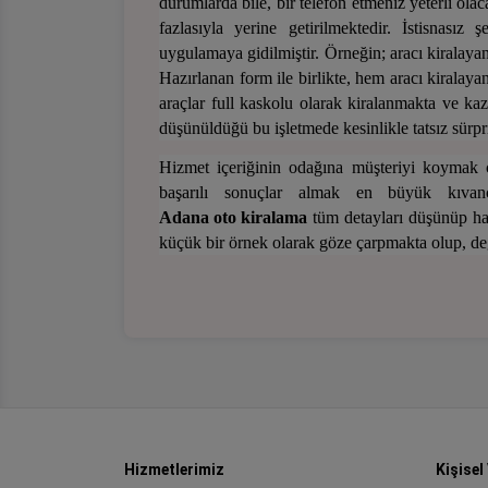
durumlarda bile, bir telefon etmeniz yeterli ola
fazlasıyla yerine getirilmektedir. İstisnasız 
uygulamaya gidilmiştir. Örneğin; aracı kiralayan
Hazırlanan form ile birlikte, hem aracı kirala
araçlar full kaskolu olarak kiralanmakta ve k
düşünüldüğü bu işletmede kesinlikle tatsız sürpri
Hizmet içeriğinin odağına müşteriyi koymak ci
başarılı sonuçlar almak en büyük kıvan
Adana oto kiralama
tüm detayları düşünüp ha
küçük bir örnek olarak göze çarpmakta olup, değ
Hizmetlerimiz
Kişisel