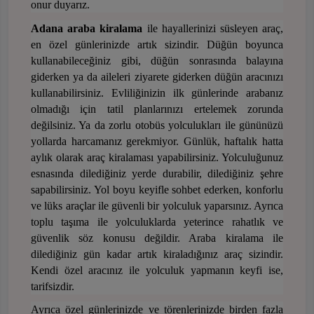
onur duyarız.
Adana
araba
kiralama
ile hayallerinizi süsleyen araç,
en özel günlerinizde artık sizindir. Düğün boyunca
kullanabileceğin
iz gibi, düğün sonrasında balayına
giderken ya da aileleri ziyarete giderken düğün aracınızı
kullanabilirsini
z. Evliliğinizin ilk günlerinde arabanız
olmadığı için tatil planlarınızı ertelemek zorunda
değilsiniz. Ya da zorlu otobüs yolculukları ile gününüzü
yollarda harcamanız gerekmiyor. Günlük, haftalık hatta
aylık olarak araç kiralaması yapabilirsiniz. Yolculuğunuz
esnasında dilediğiniz yerde durabilir, dilediğiniz şehre
sapabilirsiniz. Yol boyu keyifle sohbet ederken, konforlu
ve lüks araçlar ile güvenli bir yolculuk yaparsınız. Ayrıca
toplu taşıma ile yolculuklarda yeterince rahatlık ve
güvenlik söz konusu değildir. Araba kiralama ile
dilediğiniz gün kadar artık kiraladığınız araç sizindir.
Kendi özel aracınız ile yolculuk yapmanın keyfi ise,
tarifsizdir.
Ayrıca özel günlerinizde ve törenlerinizde birden fazla