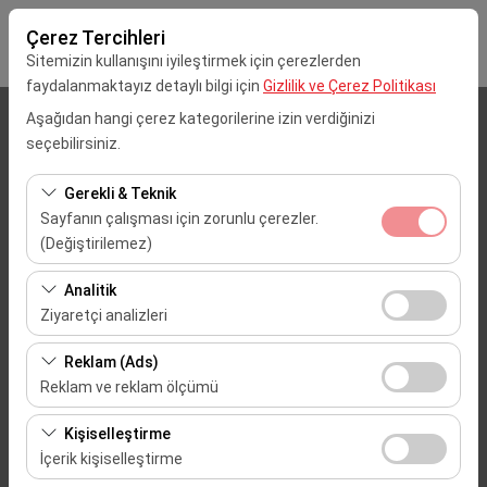
Çerez Tercihleri
Sitemizin kullanışını iyileştirmek için çerezlerden
faydalanmaktayız detaylı bilgi için
Gizlilik ve Çerez Politikası
Aşağıdan hangi çerez kategorilerine izin verdiğinizi
Alış Lokasyonu
seçebilirsiniz.
Mersin Çukurova Uluslararası Havalimanı (Dış Hatlar)
Gerekli & Teknik
Sayfanın çalışması için zorunlu çerezler.
Aracı farklı bir lokasyona bırakacağım
(Değiştirilemez)
Bu çerezler sitenin doğru şekilde çalışması, güvenlik,
Alış Tarih & Saat
Analitik
oturum yönetimi ve temel işlevler için gereklidir. Devre
Ziyaretçi analizleri
09:00
dışı bırakılamaz.
Bu çerezler, sitemizin nasıl kullanıldığını (ziyaretçi sayısı,
Reklam (Ads)
en çok ziyaret edilen sayfalar, kullanıcı davranışları)
Bırakış Tarih & Saat
Reklam ve reklam ölçümü
analiz etmemizi sağlar. Bu veriler, web sitesi
09:00
Bu çerezler, size ilgi alanlarınıza uygun kişiselleştirilmiş
performansını ölçmek ve kullanıcı deneyimini sürekli
Kişiselleştirme
reklamlar göstermemize ve reklam kampanyalarımızın
iyileştirmek için kullanılır.
İçerik kişiselleştirme
etkinliğini (gösterim sayısı, tıklama oranı) ölçmemize