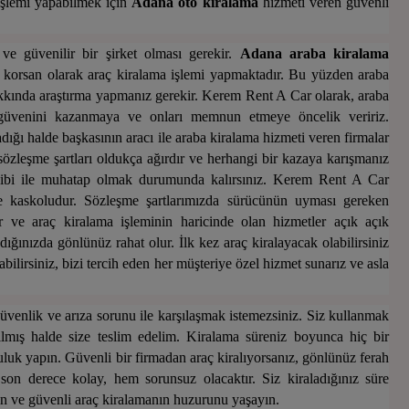
işlemi yapabilmek için
Adana
oto
kiralama
hizmeti veren güvenli
ve güvenilir bir şirket olması gerekir.
Adana
araba
kiralama
e korsan olarak araç kiralama işlemi yapmaktadır. Bu yüzden araba
kkında araştırma yapmanız gerekir. Kerem Rent A Car olarak, araba
n güvenini kazanmaya ve onları memnun etmeye öncelik veririz.
dığı halde başkasının aracı ile araba kiralama hizmeti veren firmalar
 sözleşme şartları oldukça ağırdır ve herhangi bir kazaya karışmanız
hibi ile muhatap olmak durumunda kalırsınız. Kerem Rent A Car
e kaskoludur. Sözleşme şartlarımızda sürücünün uyması gereken
r ve araç kiralama işleminin haricinde olan hizmetler açık açık
ladığınızda gönlünüz rahat olur. İlk kez araç kiralayacak olabilirsiniz
ilirsiniz, bizi tercih eden her müşteriye özel hizmet sunarız ve asla
 güvenlik ve arıza sorunu ile karşılaşmak istemezsiniz. Siz kullanmak
pılmış halde size teslim edelim. Kiralama süreniz boyunca hiç bir
uluk yapın. Güvenli bir firmadan araç kiralıyorsanız, gönlünüz ferah
on derece kolay, hem sorunsuz olacaktır. Siz kiraladığınız süre
ın ve güvenli araç kiralamanın huzurunu yaşayın.