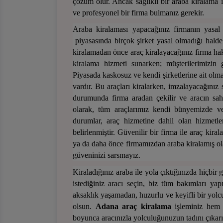
çözüm olur. Ancak sağlıklı bir araba kiralama 
ve profesyonel bir firma bulmanız gerekir.
Araba kiralaması yapacağınız firmanın yasal 
piyasasında birçok şirket yasal olmadığı hald
kiralamadan önce araç kiralayacağınız firma ha
kiralama hizmeti sunarken; müşterilerimizi
Piyasada kaskosuz ve kendi şirketlerine ait olma
vardır. Bu araçları kiralarken, imzalayacağınız
durumunda firma aradan çekilir ve aracın sa
olarak, tüm araçlarımız kendi bünyemizde v
durumlar, araç hizmetine dahil olan hizmetle
belirlenmiştir. Güvenilir bir firma ile araç kira
ya da daha önce firmamızdan araba kiralamış olab
güveninizi sarsmayız.
Kiraladığınız araba ile yola çıktığınızda hiçbir
istediğiniz aracı seçin, biz tüm bakımları ya
aksaklık yaşamadan, huzurlu ve keyifli bir yolc
olsun.
Adana
araç
kiralama
işleminiz hem s
boyunca aracınızla yolculuğunuzun tadını çıkar