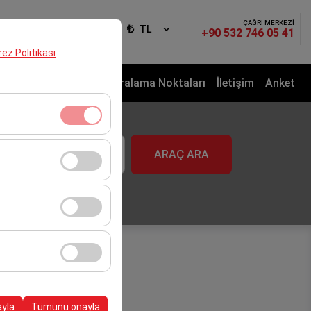
ÇAĞRI MERKEZİ
iş Yap
TR
TL
+90 532 746 05 41
erez Politikası
izmeti
Araç Filosu
Kiralama Noktaları
İletişim
Anket
aat
klidir. Devre dışı
ARAÇ ARA
09:00
cı davranışları) analiz
tirmek için kullanılır.
kampanyalarımızın
, platformdaki
ayla
Tümünü onayla