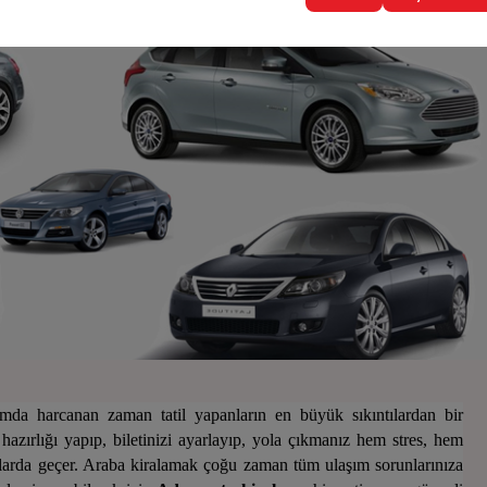
ımda harcanan zaman tatil yapanların en büyük sıkıntılardan bir
l hazırlığı yapıp, biletinizi ayarlayıp, yola çıkmanız hem stres, hem
larda geçer. Araba kiralamak çoğu zaman tüm ulaşım sorunlarınıza