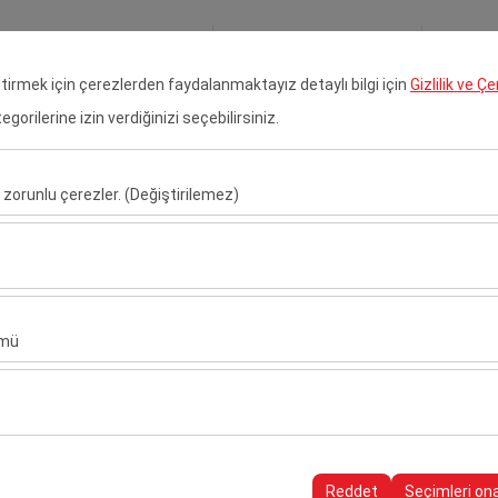
Rezervasyonlarım
Gir
eştirmek için çerezlerden faydalanmaktayız detaylı bilgi için
Gizlilik ve Ç
orilerine izin verdiğinizi seçebilirsiniz.
 Kiralama
Çukurova Havalimanı Araç Kiralama
Transfer H
 zorunlu çerezler. (Değiştirilemez)
Alış Tarih & Saat
Bırakış Tarih & S
u şekilde çalışması, güvenlik, oturum yönetimi ve temel işlevler için gere
09:00
sıl kullanıldığını (ziyaretçi sayısı, en çok ziyaret edilen sayfalar, kullanı
ler, web sitesi performansını ölçmek ve kullanıcı deneyimini sürekli iyileş
ümü
alanlarınıza uygun kişiselleştirilmiş reklamlar göstermemize ve reklam 
yısı, tıklama oranı) ölçmemize olanak tanır.
ç Kiralama
rayüzü ayarlarınızı, dil tercihinizi ve diğer yapılandırmalarınızı koruyarak
iralama
nı ve sürekliliğini sağlamak amacıyla kullanılır.
Reddet
Seçimleri on