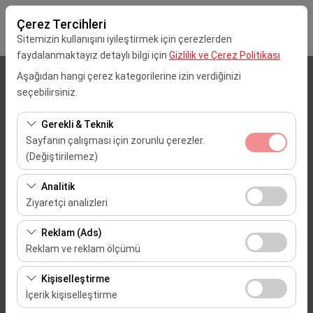
Çerez Tercihleri
Sitemizin kullanışını iyileştirmek için çerezlerden
faydalanmaktayız detaylı bilgi için
Gizlilik ve Çerez Politikası
Aşağıdan hangi çerez kategorilerine izin verdiğinizi
Alış Lokasyonu
seçebilirsiniz.
Mersin Çukurova Uluslararası Havalimanı (Dış Hatlar)
Gerekli & Teknik
Sayfanın çalışması için zorunlu çerezler.
Aracı farklı bir lokasyona bırakacağım
(Değiştirilemez)
Bu çerezler sitenin doğru şekilde çalışması, güvenlik,
Alış Tarih & Saat
Analitik
oturum yönetimi ve temel işlevler için gereklidir. Devre
Ziyaretçi analizleri
09:00
dışı bırakılamaz.
Bu çerezler, sitemizin nasıl kullanıldığını (ziyaretçi sayısı,
Reklam (Ads)
en çok ziyaret edilen sayfalar, kullanıcı davranışları)
Bırakış Tarih & Saat
Reklam ve reklam ölçümü
analiz etmemizi sağlar. Bu veriler, web sitesi
09:00
Bu çerezler, size ilgi alanlarınıza uygun kişiselleştirilmiş
performansını ölçmek ve kullanıcı deneyimini sürekli
Kişiselleştirme
reklamlar göstermemize ve reklam kampanyalarımızın
iyileştirmek için kullanılır.
İçerik kişiselleştirme
etkinliğini (gösterim sayısı, tıklama oranı) ölçmemize