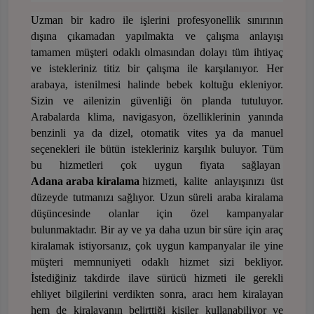
Uzman bir kadro ile işlerini profesyonellik sınırının
dışına çıkamadan yapılmakta ve çalışma anlayışı
tamamen müşteri odaklı olmasından dolayı tüm ihtiyaç
ve istekleriniz titiz bir çalışma ile karşılanıyor. Her
arabaya, istenilmesi halinde bebek koltuğu ekleniyor.
Sizin ve ailenizin güvenliği ön planda tutuluyor.
Arabalarda klima, navigasyon, özelliklerinin yanında
benzinli ya da dizel, otomatik vites ya da manuel
seçenekleri ile bütün istekleriniz karşılık buluyor. Tüm
bu hizmetleri çok uygun fiyata sağlayan
Adana araba kiralama
hizmeti, kalite anlayışınızı üst
düzeyde tutmanızı sağlıyor. Uzun süreli araba kiralama
düşüncesinde olanlar için özel kampanyalar
bulunmaktadır. Bir ay ve ya daha uzun bir süre için araç
kiralamak istiyorsanız, çok uygun kampanyalar ile yine
müşteri memnuniyeti odaklı hizmet sizi bekliyor.
İstediğiniz takdirde ilave sürücü hizmeti ile gerekli
ehliyet bilgilerini verdikten sonra, aracı hem kiralayan
hem de kiralayanın belirttiği kişiler kullanabiliyor ve