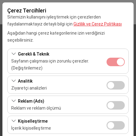
Çerez Tercihleri
Sitemizin kullanışını iyileştirmek için çerezlerden
faydalanmaktayız detaylı bilgi için
Gizlilik ve Çerez Politikası
Aşağıdan hangi çerez kategorilerine izin verdiğinizi
Alış Lokasyonu
seçebilirsiniz.
Mersin Çukurova Uluslararası Havalimanı (Dış Hatlar)
Gerekli & Teknik
Sayfanın çalışması için zorunlu çerezler.
Aracı farklı bir lokasyona bırakacağım
(Değiştirilemez)
Bu çerezler sitenin doğru şekilde çalışması, güvenlik,
Alış Tarih & Saat
Analitik
oturum yönetimi ve temel işlevler için gereklidir. Devre
Ziyaretçi analizleri
09:00
dışı bırakılamaz.
Bu çerezler, sitemizin nasıl kullanıldığını (ziyaretçi sayısı,
Reklam (Ads)
en çok ziyaret edilen sayfalar, kullanıcı davranışları)
Bırakış Tarih & Saat
Reklam ve reklam ölçümü
analiz etmemizi sağlar. Bu veriler, web sitesi
09:00
Bu çerezler, size ilgi alanlarınıza uygun kişiselleştirilmiş
performansını ölçmek ve kullanıcı deneyimini sürekli
Kişiselleştirme
reklamlar göstermemize ve reklam kampanyalarımızın
iyileştirmek için kullanılır.
İçerik kişiselleştirme
etkinliğini (gösterim sayısı, tıklama oranı) ölçmemize