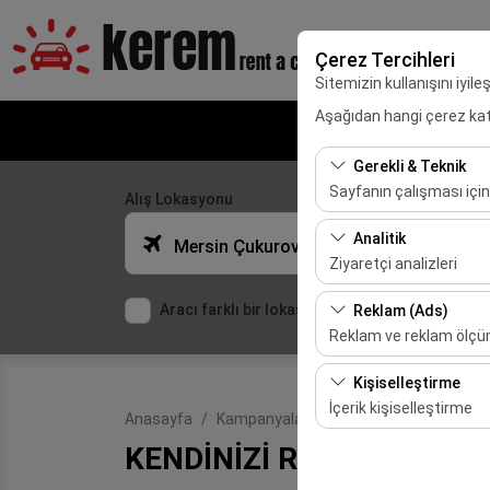
Çerez Tercihleri
Sitemizin kullanışını iyil
Aşağıdan hangi çerez kateg
Adana VIP Araç
Gerekli & Teknik
Sayfanın çalışması için
Alış Lokasyonu
Bu çerezler sitenin doğr
Analitik
Mersin Çukurova Uluslararası Havalimanı (Dış Hatlar)
bırakılamaz.
Ziyaretçi analizleri
Bu çerezler, sitemizin na
Aracı farklı bir lokasyona bırakacağım
Reklam (Ads)
etmemizi sağlar. Bu veri
Reklam ve reklam ölç
Bu çerezler, size ilgi 
Kişiselleştirme
etkinliğini (gösterim sa
İçerik kişiselleştirme
Anasayfa
Kampanyalar
KENDİNİZİ RİSKE ATMA
Bu çerezler, kullanıcı a
KENDİNİZİ RİSKE ATMAY
deneyiminizin tutarlılığı