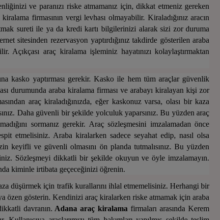
nliğinizi ve paranızı riske atmamanız için, dikkat etmeniz gereken
 kiralama firmasının vergi levhası olmayabilir. Kiraladığınız aracın
ak sureti ile ya da kredi kartı bilgilerinizi alarak sizi zor duruma
ernet sitesinden rezervasyon yaptırdığınız takdirde gösterilen araba
ilir. Açıkçası araç kiralama işleminiz hayatınızı kolaylaştırmakta
n
rına kasko yaptırması gerekir. Kasko ile hem tüm araçlar güvenlik
lması durumunda araba kiralama firması ve arabayı kiralayan kişi zor
asından araç kiraladığınızda, eğer kaskonuz varsa, olası bir kaza
ız. Daha güvenli bir şekilde yolculuk yaparsınız. Bu yüzden araç
olmadığını sormanız gerekir. Araç sözleşmesini imzalamadan önce
espit etmelisiniz. Araba kiralarken sadece seyahat edip, nasıl olsa
in keyifli ve güvenli olmasını ön planda tutmalısınız. Bu yüzden
iniz. Sözleşmeyi dikkatli bir şekilde okuyun ve öyle imzalamayın.
da kiminle irtibata geçeceğinizi öğrenin.
aza düşürmek için trafik kurallarını ihlal etmemelisiniz. Herhangi bir
ya özen gösterin. Kendinizi araç kiralarken riske atmamak için araba
ikkatli davranın.
Adana
araç
kiralama
firmaları arasında Kerem
. Kullanıcıya araçlarımızı tüm bakımları yapılmış şekilde teslim