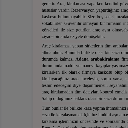
gerekir. Araç kiralaması yaparken kendini güve
hususlar vardır. Rezervasyon yaptırdığınız araç
kaskosu bulunmayabilir. Size boş senet imzalatm
sokabilirler. Güvenilir olmayan bir firmanın int
görselleri ile size getirilen araç aynı olmayab
ziyade bir anda eziyete dönüşebilir.
Araç kiralaması yapan şirketlerin tüm arabala
altına alınır. Bununla birlikte olası bir kaza o
durumda kalmaz.
Adana
araba
kiralama
firm
durumunda maddi ve manevi kayıplar yaşamazsın
kiralarken ilk olarak firmaya kaskosu olup 
kiralayacağınız aracı inceleyip, sorun varsa, t
teslim edeceğim diye düşünmemeli, seyahatiniz
araç kiralamadan tüm detayları kontrol etmelis
Sahip olduğunuz hakları, olası bir kaza durumun
Tüm bunlar ile birlikte kaza yapma ihtimalinizi 
ceza ile karşılaşmamak için hız limitini aşmama
kiralama işleminizin öncesinde ve sonrasında d
Rent A Car olarak tüm araçlarımız kaskoludur