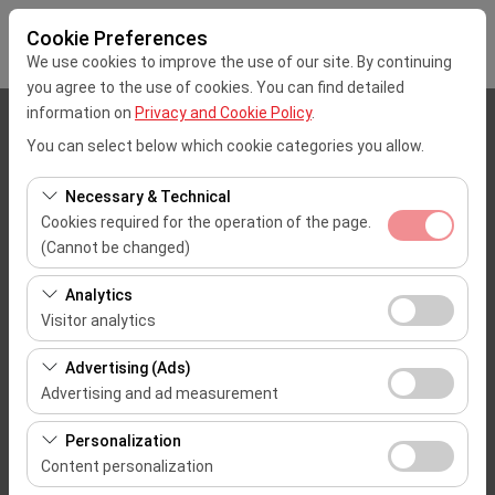
Cookie Preferences
We use cookies to improve the use of our site. By continuing
you agree to the use of cookies. You can find detailed
information on
Privacy and Cookie Policy
.
Pickup Location
You can select below which cookie categories you allow.
Mersin Çukurova Uluslararası Airport Office (Domestic Flights)
Necessary & Technical
Cookies required for the operation of the page.
I'll drop the car off at a different location.
(Cannot be changed)
These cookies are required for the proper functioning of
Pickup date & time
Analytics
the site, security, session management, and basic
Visitor analytics
09:00
features. They cannot be disabled.
These cookies allow us to analyze how our site is used
Advertising (Ads)
(number of visitors, most visited pages, user behavior).
Return date & time
Advertising and ad measurement
This data is used to measure website performance and
09:00
These cookies allow us to show you personalized ads
continuously improve the user experience.
Personalization
based on your interests and measure the effectiveness
Content personalization
of our advertising campaigns (impressions, click-